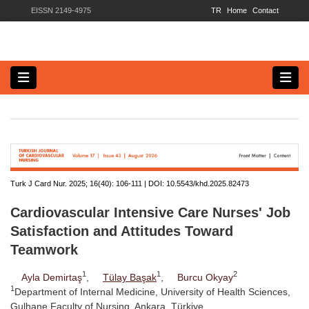
EISSN 2149-4975
TR
Home
Contact
Turk J Card Nur. 2025; 16(40):
106-111 | DOI:
10.5543/khd.2025.82473
Cardiovascular Intensive Care Nurses' Job
Satisfaction and Attitudes Toward
Teamwork
1
1
2
Ayla Demirtaş
,
Tülay Başak
,
Burcu Okyay
1
Department of Internal Medicine, University of Health Sciences,
Gulhane Faculty of Nursing, Ankara, Türkiye