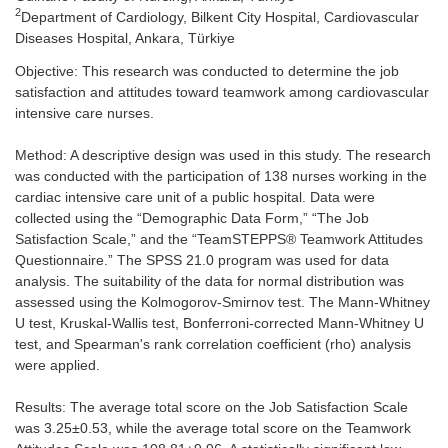
2
Department of Cardiology, Bilkent City Hospital, Cardiovascular
Diseases Hospital, Ankara, Türkiye
Objective: This research was conducted to determine the job
satisfaction and attitudes toward teamwork among cardiovascular
intensive care nurses.
Method: A descriptive design was used in this study. The research
was conducted with the participation of 138 nurses working in the
cardiac intensive care unit of a public hospital. Data were
collected using the “Demographic Data Form,” “The Job
Satisfaction Scale,” and the “TeamSTEPPS® Teamwork Attitudes
Questionnaire.” The SPSS 21.0 program was used for data
analysis. The suitability of the data for normal distribution was
assessed using the Kolmogorov-Smirnov test. The Mann-Whitney
U test, Kruskal-Wallis test, Bonferroni-corrected Mann-Whitney U
test, and Spearman's rank correlation coefficient (rho) analysis
were applied.
Results: The average total score on the Job Satisfaction Scale
was 3.25±0.53, while the average total score on the Teamwork