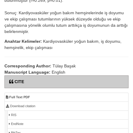
bulunmuştur (r=0.269, p=0.01).
Sonuç: Kardiyovasküler yoğun bakım hemşirelerinde iş doyumu
ve ekip çalışması tutumlarının yüksek düzeyde olduğu ve ekip
çalışmasına yönelik olumlu tutum arttıkça iş doyumunun da arttığı
belirlenmiştir.
Anahtar Kelimeler:
Kardiyovasküler yoğun bakım, iş doyumu,
hemşirelik, ekip çalışması
Corresponding Author:
Tülay Başak
Manuscript Language:
English
CITE
Full Text PDF
Download citation
RIS
EndNote
BibTex