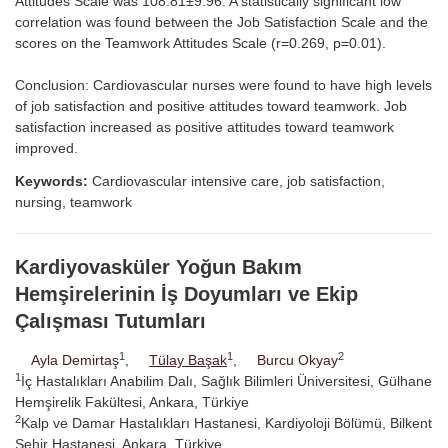
Attitudes Scale was 108.81±9.96. A statistically significant low
correlation was found between the Job Satisfaction Scale and the
scores on the Teamwork Attitudes Scale (r=0.269, p=0.01).
Conclusion: Cardiovascular nurses were found to have high levels
of job satisfaction and positive attitudes toward teamwork. Job
satisfaction increased as positive attitudes toward teamwork
improved.
Keywords:
Cardiovascular intensive care, job satisfaction,
nursing, teamwork
Kardiyovasküler Yoğun Bakım
Hemşirelerinin İş Doyumları ve Ekip
Çalışması Tutumları
1
1
2
Ayla Demirtaş
,
Tülay Başak
,
Burcu Okyay
1
İç Hastalıkları Anabilim Dalı, Sağlık Bilimleri Üniversitesi, Gülhane
Hemşirelik Fakültesi, Ankara, Türkiye
2
Kalp ve Damar Hastalıkları Hastanesi, Kardiyoloji Bölümü, Bilkent
Şehir Hastanesi, Ankara, Türkiye