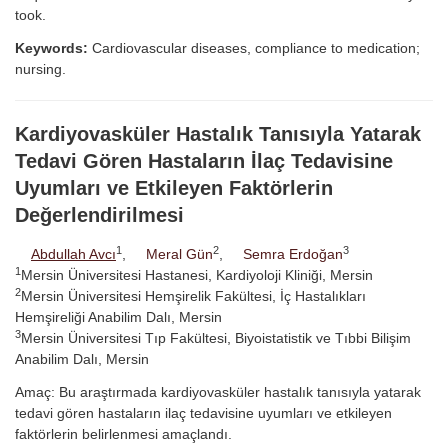
took.
Keywords:
Cardiovascular diseases, compliance to medication;
nursing.
Kardiyovasküler Hastalık Tanısıyla Yatarak
Tedavi Gören Hastaların İlaç Tedavisine
Uyumları ve Etkileyen Faktörlerin
Değerlendirilmesi
1
2
3
Abdullah Avcı
,
Meral Gün
,
Semra Erdoğan
1
Mersin Üniversitesi Hastanesi, Kardiyoloji Kliniği, Mersin
2
Mersin Üniversitesi Hemşirelik Fakültesi, İç Hastalıkları
Hemşireliği Anabilim Dalı, Mersin
3
Mersin Üniversitesi Tıp Fakültesi, Biyoistatistik ve Tıbbi Bilişim
Anabilim Dalı, Mersin
Amaç: Bu araştırmada kardiyovasküler hastalık tanısıyla yatarak
tedavi gören hastaların ilaç tedavisine uyumları ve etkileyen
faktörlerin belirlenmesi amaçlandı.