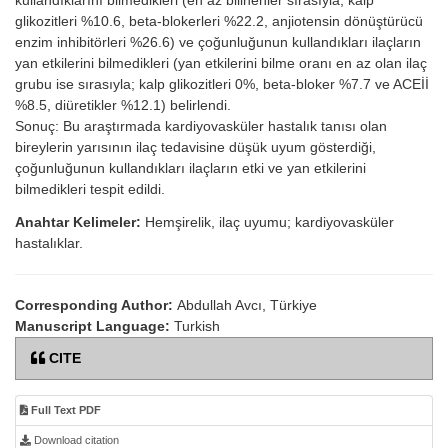
kullandıklarını bilmedikleri (en az bilinenler sırasıyla; kalp
glikozitleri %10.6, beta-blokerleri %22.2, anjiotensin dönüştürücü
enzim inhibitörleri %26.6) ve çoğunluğunun kullandıkları ilaçların
yan etkilerini bilmedikleri (yan etkilerini bilme oranı en az olan ilaç
grubu ise sırasıyla; kalp glikozitleri 0%, beta-bloker %7.7 ve ACEİİ
%8.5, diüretikler %12.1) belirlendi.
Sonuç: Bu araştırmada kardiyovasküler hastalık tanısı olan
bireylerin yarısının ilaç tedavisine düşük uyum gösterdiği,
çoğunluğunun kullandıkları ilaçların etki ve yan etkilerini
bilmedikleri tespit edildi.
Anahtar Kelimeler:
Hemşirelik, ilaç uyumu; kardiyovasküler
hastalıklar.
Corresponding Author:
Abdullah Avcı, Türkiye
Manuscript Language:
Turkish
CITE
Full Text PDF
Download citation