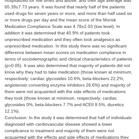
hospitalized for five times and above; and their age average was
65.39±7.73 years. It was found that nearly half of the patients
used drugs for seven years or more, and more than half used six
or more drugs per day and the mean score of the Morisk
Medication Compliance Scale was 4.78±2.03 (low level). In
addition it was determined that 40.9% of patients took
unprescribed medication and they often took analgesics as
unprescribed medication. In this study there was no significant
difference between mean scores on medication compliance in
terms of sociodemographic and clinical characteristics of patients
(p>0.05). It was also determined that majority of patients did not
know why they had to take medication (those known at minimum,
respectively; cardiac glycosides 10.6%, beta-blockers 22.2%,
angiotensin converting enzyme inhibitors 26.6%) and majority of
them were not acquainted with the side effects of medications
they took (those known at minimum, respectively; cardiac
glycosides 0%, beta-blockers 7.7% and ACEII 8.5%, diuretics
12.1%).
Conclusion: In the study it was determined that half of individuals
diagnosed with cardiovascular disease showed a lower
complicance to treatment and majority of them were not
acquainted with the effects and side effects of medications they