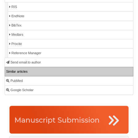
RIS
EndNote
BibTex
Medlars
Procite
Reference Manager
Send email to author
Similar articles
PubMed
Google Scholar