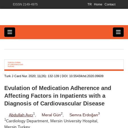
EISSN 2149-4975
TR
Home
Contact
Turk J Card Nur. 2020; 11(26):
132-139 | DOI:
10.5543/khd.2020.09609
Evulation of Medication Adherence and
Affecting Factors in Inpatients with a
Diagnosis of Cardiovascular Disease
1
2
3
Abdullah Avcı
,
Meral Gün
,
Semra Erdoğan
1
Cardiology Department, Mersin University Hospital,
Mersin,Turkey