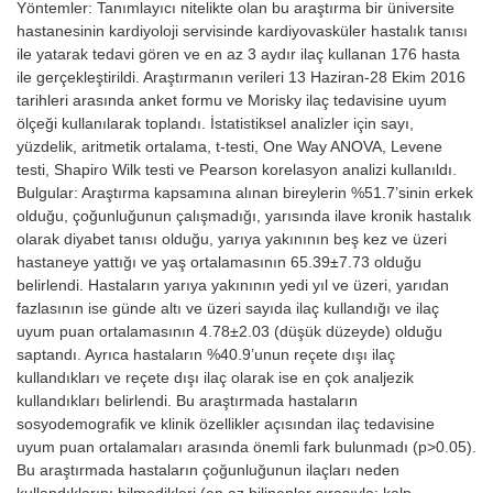
Yöntemler: Tanımlayıcı nitelikte olan bu araştırma bir üniversite
hastanesinin kardiyoloji servisinde kardiyovasküler hastalık tanısı
ile yatarak tedavi gören ve en az 3 aydır ilaç kullanan 176 hasta
ile gerçekleştirildi. Araştırmanın verileri 13 Haziran-28 Ekim 2016
tarihleri arasında anket formu ve Morisky ilaç tedavisine uyum
ölçeği kullanılarak toplandı. İstatistiksel analizler için sayı,
yüzdelik, aritmetik ortalama, t-testi, One Way ANOVA, Levene
testi, Shapiro Wilk testi ve Pearson korelasyon analizi kullanıldı.
Bulgular: Araştırma kapsamına alınan bireylerin %51.7’sinin erkek
olduğu, çoğunluğunun çalışmadığı, yarısında ilave kronik hastalık
olarak diyabet tanısı olduğu, yarıya yakınının beş kez ve üzeri
hastaneye yattığı ve yaş ortalamasının 65.39±7.73 olduğu
belirlendi. Hastaların yarıya yakınının yedi yıl ve üzeri, yarıdan
fazlasının ise günde altı ve üzeri sayıda ilaç kullandığı ve ilaç
uyum puan ortalamasının 4.78±2.03 (düşük düzeyde) olduğu
saptandı. Ayrıca hastaların %40.9’unun reçete dışı ilaç
kullandıkları ve reçete dışı ilaç olarak ise en çok analjezik
kullandıkları belirlendi. Bu araştırmada hastaların
sosyodemografik ve klinik özellikler açısından ilaç tedavisine
uyum puan ortalamaları arasında önemli fark bulunmadı (p>0.05).
Bu araştırmada hastaların çoğunluğunun ilaçları neden