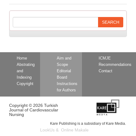
Home
Aim and
ICMJE
Abstrating
Scope
Recommendations
and
Editorial
Contact
Indexing
Board
Copyright
Instructions
for Authors
Copyright © 2026 Turkish
Journal of Cardiovascular
Nursing
Kare Publishing is a subsidiary of Kare Media.
LookUs
&
Online Makale