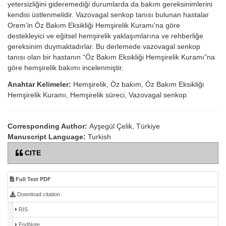
yetersizliğini gideremediği durumlarda da bakım gereksinimlerini
kendisi üstlenmelidir. Vazovagal senkop tanısı bulunan hastalar
Orem’in Öz Bakım Eksikliği Hemşirelik Kuramı’na göre
destekleyici ve eğitsel hemşirelik yaklaşımlarına ve rehberliğe
gereksinim duymaktadırlar. Bu derlemede vazovagal senkop
tanısı olan bir hastanın “Öz Bakım Eksikliği Hemşirelik Kuramı”na
göre hemşirelik bakımı incelenmiştir.
Anahtar Kelimeler:
Hemşirelik, Öz bakım, Öz Bakım Eksikliği
Hemşirelik Kuramı, Hemşirelik süreci, Vazovagal senkop
Corresponding Author:
Ayşegül Çelik, Türkiye
Manuscript Language:
Turkish
CITE
Full Text PDF
Download citation
RIS
EndNote