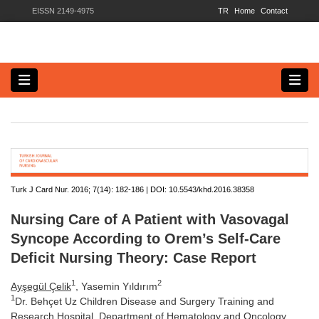
EISSN 2149-4975
TR
Home
Contact
Turk J Card Nur. 2016; 7(14):
182-186 | DOI:
10.5543/khd.2016.38358
Nursing Care of A Patient with Vasovagal
Syncope According to Orem’s Self-Care
Deficit Nursing Theory: Case Report
1
2
Ayşegül Çelik
, Yasemin Yıldırım
1
Dr. Behçet Uz Children Disease and Surgery Training and
Research Hospital, Department of Hematology and Oncology,