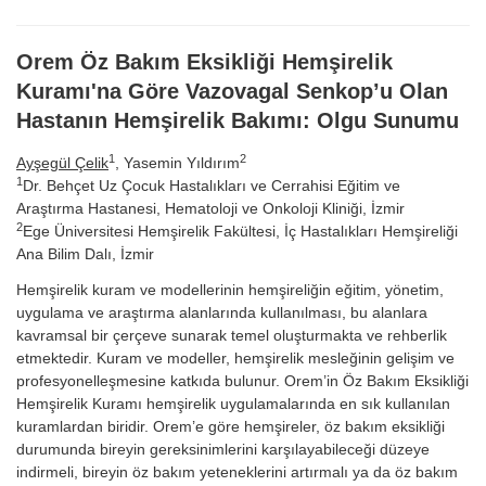
Orem Öz Bakım Eksikliği Hemşirelik
Kuramı'na Göre Vazovagal Senkop’u Olan
Hastanın Hemşirelik Bakımı: Olgu Sunumu
1
2
Ayşegül Çelik
, Yasemin Yıldırım
1
Dr. Behçet Uz Çocuk Hastalıkları ve Cerrahisi Eğitim ve
Araştırma Hastanesi, Hematoloji ve Onkoloji Kliniği, İzmir
2
Ege Üniversitesi Hemşirelik Fakültesi, İç Hastalıkları Hemşireliği
Ana Bilim Dalı, İzmir
Hemşirelik kuram ve modellerinin hemşireliğin eğitim, yönetim,
uygulama ve araştırma alanlarında kullanılması, bu alanlara
kavramsal bir çerçeve sunarak temel oluşturmakta ve rehberlik
etmektedir. Kuram ve modeller, hemşirelik mesleğinin gelişim ve
profesyonelleşmesine katkıda bulunur. Orem’in Öz Bakım Eksikliği
Hemşirelik Kuramı hemşirelik uygulamalarında en sık kullanılan
kuramlardan biridir. Orem’e göre hemşireler, öz bakım eksikliği
durumunda bireyin gereksinimlerini karşılayabileceği düzeye
indirmeli, bireyin öz bakım yeteneklerini artırmalı ya da öz bakım