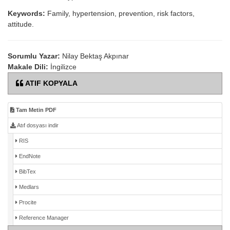
Keywords:
Family, hypertension, prevention, risk factors,
attitude.
Sorumlu Yazar:
Nilay Bektaş Akpınar
Makale Dili:
İngilizce
ATIF KOPYALA
Tam Metin PDF
Atıf dosyası indir
RIS
EndNote
BibTex
Medlars
Procite
Reference Manager