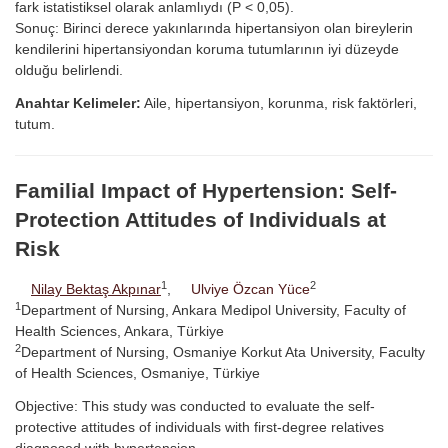
fark istatistiksel olarak anlamlıydı (P < 0,05).
Sonuç: Birinci derece yakınlarında hipertansiyon olan bireylerin
kendilerini hipertansiyondan koruma tutumlarının iyi düzeyde
olduğu belirlendi.
Anahtar Kelimeler:
Aile, hipertansiyon, korunma, risk faktörleri,
tutum.
Familial Impact of Hypertension: Self-
Protection Attitudes of Individuals at
Risk
1
2
Nilay Bektaş Akpınar
,
Ulviye Özcan Yüce
1
Department of Nursing, Ankara Medipol University, Faculty of
Health Sciences, Ankara, Türkiye
2
Department of Nursing, Osmaniye Korkut Ata University, Faculty
of Health Sciences, Osmaniye, Türkiye
Objective: This study was conducted to evaluate the self-
protective attitudes of individuals with first-degree relatives