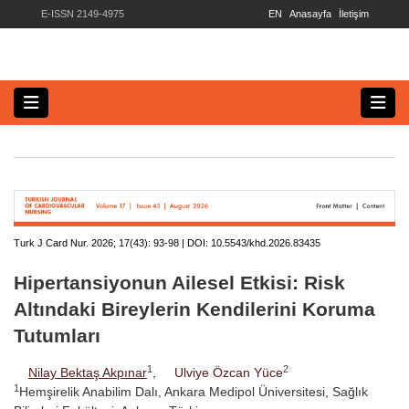
E-ISSN 2149-4975
EN
Anasayfa
İletişim
Turk J Card Nur. 2026; 17(43):
93-98 | DOI:
10.5543/khd.2026.83435
Hipertansiyonun Ailesel Etkisi: Risk
Altındaki Bireylerin Kendilerini Koruma
Tutumları
1
2
Nilay Bektaş Akpınar
,
Ulviye Özcan Yüce
1
Hemşirelik Anabilim Dalı, Ankara Medipol Üniversitesi, Sağlık