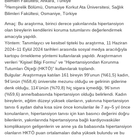
Bilimleri Fakültesi, Ankara, Türkiye
2
Hemşirelik Bölümü, Osmaniye Korkut Ata Üniversitesi, Sağlık
Bilimleri Fakültesi, Osmaniye, Türkiye
Amaç: Bu araştırma, birinci derece yakınlarında hipertansiyon
olan bireylerin kendilerini koruma tutumlarını değerlendirmek
amacıyla yapıldı.
Yöntem: Tanımlayıcı ve kesitsel tipteki bu araştırma, 11 Haziran
2024–11 Eylül 2024 tarihleri arasında sosyal medya aracılığıyla
kartopu örnekleme yöntemi kullanılarak yapıldı. Araştırmanın
verileri “Kişisel Bilgi Formu” ve “Hipertansiyondan Korunma
Tutumları Ölçeği (HKTÖ)” kullanılarak toplandı.
Bulgular: Araştırmaya katılan 161 bireyin 99’unun (%61,5) kadın,
94’ünün (%58,4) üniversite mezunu olduğu ve gelirinin giderine
denk olduğu, 114’ünün (%70,8) hiç sigara içmediği, 96’sının
(%59,6) anne/babasında hipertansiyon olduğu belirlendi. Kadın
bireylerin, eğitim düzeyi yüksek olanların, yakınına hipertansiyon
tanısı 6 aydan daha kısa süre önce konulanlar ile 7 ay–5 yıl önce
konulanların, hipertansiyon tanısı için kan basıncı değerini doğru
bilenlerin, yakınlarında hipertansiyona bağlı kardiyovasküler
komplikasyon gelişenlerin ve anne ya da babasında hipertansiyon
olanların HKTÖ puan ortalamaları daha yüksek bulundu ve bu