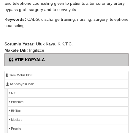
and telephone counseling given to patients after coronary artery
bypass graft surgery and to convey its
Keywords:
CABG, discharge training, nursing, surgery, telephone
counseling
Sorumlu Yazar:
Ufuk Kaya, K.K.T.C.
Makale Dili:
İngilizce
ATIF KOPYALA
Tam Metin PDF
Atıf dosyası indir
RIS
EndNote
BibTex
Medlars
Procite