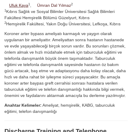
1
2
Ufuk Kaya
,
Ümran Dal Yılmaz
1
Kıbrıs Sağlık ve Sosyal Bilimler Üniversitesi Sağlık Bilimleri
Fakültesi Hemşirelik Bölümü Güzelyurt, Kıbrıs
2
Hemşirelik Fakültesi, Yakın Doğu Üniversitesi, Lefkoşa, Kıbrıs
Koroner arter bypass ameliyatı karmaşık ve yaygın olarak
uygulanan bir ameliyattır. Ameliyattan sonra hastanın hastanede
ve evde yaşayabileceği birçok sorun vardır. Bu sorunları çözmek,
önlem almak ve hızlı müdahale etmek için taburculuk eğitimi ve
telefonla danışmanlık büyük önem taşımaktadır. Taburculuk
eğitimi ve telefonla danışmanlık sayesinde hastanın öz bakım
gücü artacak, baş etme ve adaptasyonu daha kolay olacak, daha
hızlı ve daha rahat bir iyileşme süreci yaşayacaktır. Bu amaçla
koroner arter baypas greft cerrahisi sonrası hastalara verilen
taburculuk eğitimi ve telefon danışmanlığı hakkında bilgi vermek,
önemini ve faydalarını aktarmak amacıyla bu derleme yazılmıştır.
Anahtar Kelimeler:
Ameliyat, hemşirelik, KABG, taburculuk
eğitimi, telefon danışmanlığı
Discharge Training and Telephone