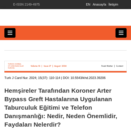
E-ISSN 2149-4975
EN
Anasayfa
İletişim
Turk J Card Nur. 2024; 15(37):
110-114 | DOI:
10.5543/khd.2023.39206
Hemşireler Tarafından Koroner Arter
Bypass Greft Hastalarına Uygulanan
Taburculuk Eğitimi ve Telefon
Danışmanlığı: Nedir, Neden Önemlidir,
Faydaları Nelerdir?