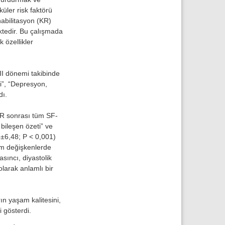
üler risk faktörü
abilitasyon (KR)
ktedir. Bu çalışmada
 özellikler
II dönemi takibinde
i”, “Depresyon,
dı.
 KR sonrası tüm SF-
 bileşen özeti” ve
8±6,48; P < 0,001)
üm değişkenlerde
sıncı, diyastolik
olarak anlamlı bir
n yaşam kalitesini,
i gösterdi.