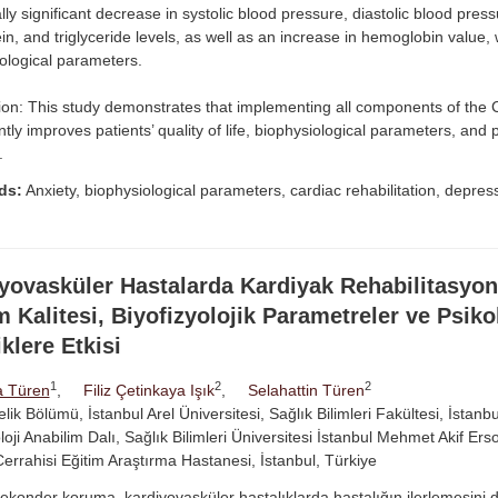
cally significant decrease in systolic blood pressure, diastolic blood pres
ein, and triglyceride levels, as well as an increase in hemoglobin value,
ological parameters.
on: This study demonstrates that implementing all components of the
antly improves patients’ quality of life, biophysiological parameters, and 
.
ds:
Anxiety, biophysiological parameters, cardiac rehabilitation, depressio
yovasküler Hastalarda Kardiyak Rehabilitasyo
 Kalitesi, Biyofizyolojik Parametreler ve Psiko
iklere Etkisi
1
2
2
 Türen
,
Filiz Çetinkaya Işık
,
Selahattin Türen
lik Bölümü, İstanbul Arel Üniversitesi, Sağlık Bilimleri Fakültesi, İstanbu
loji Anabilim Dalı, Sağlık Bilimleri Üniversitesi İstanbul Mehmet Akif E
rrahisi Eğitim Araştırma Hastanesi, İstanbul, Türkiye
konder koruma, kardiyovasküler hastalıklarda hastalığın ilerlemesini