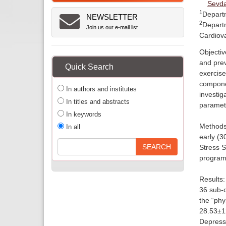
Sevda
1
Departm
NEWSLETTER
2
Departm
Join us our e-mail list
Cardiova
Objectiv
and prev
Quick Search
exercise
componen
In authors and institutes
investig
In titles and abstracts
paramete
In keywords
Methods:
In all
early (3
Stress S
program
Results:
36 sub-d
the “ph
28.53±12
Depressi