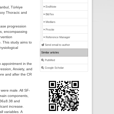
anbul, Türkiye
EndNote
rsoy Thoracic and
BibTex
Medlars
sease progression
Procite
ms, encompassing
rvention
Reference Manager
. This study aims to
Send email to author
hysiological
Similar articles
PubMed
p appointment in the
Google Scholar
ression, Anxiety, and
re and after the CR
 were male. All SF-
 main components,
.36±8.38 and
icant increase.
ll variables. A