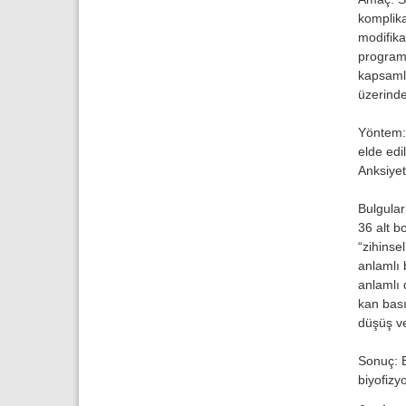
komplika
modifika
programl
kapsamlı
üzerinde
Yöntem: 
elde edi
Anksiyet
Bulgular
36 alt bo
“zihinse
anlamlı 
anlamlı 
kan bası
düşüş ve
Sonuç: B
biyofizyo