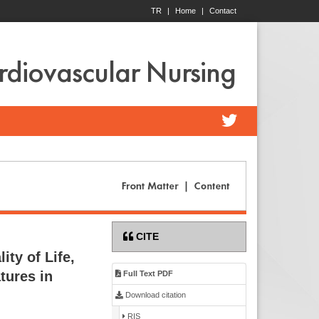
TR
|
Home
|
Contact
ardiovascular Nursing
CITE
ity of Life,
tures in
Full Text PDF
Download citation
RIS