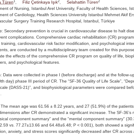
1
2
2
 Türen
,
Filiz Çetinkaya Işık
,
Selahattin Türen
ent of Nursing, Istanbul Arel University, Faculty of Health Sciences, Ist
ent of Cardiology, Health Sciences University Istanbul Mehmet Akif E
scular Surgery Training Research Hospital, Istanbul, Türkiye
e: Secondary prevention is crucial in cardiovascular disease to halt di
ent complications. Comprehensive cardiac rehabilitation (CR) progra
 training, cardiovascular risk factor modification, and psychological inte
ts, are conducted by a multidisciplinary team created for this purpose
ate the effects of the comprehensive CR program on quality of life, biop
rs, and psychological features.
 Data were collected in phase I (before discharge) and at the follow-u
0th day) phase III period of CR. The “SF-36 Quality of Life Scale”, “Dep
cale (DASS-21)”, and biophysiological parameters were compared befo
.
 The mean age was 61.56 ± 8.22 years, and 27 (51.9%) of the patients
imensions after CR demonstrated a significant increase. The SF-36’s
ysical component summary” and the “mental component summary” (30
.59 vs. 77.27±13.66 and 64.48±6.48; P < 0.001), both showed a signif
on, anxiety, and stress scores significantly decreased after CR across a