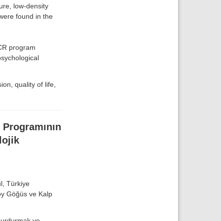
sure, low-density
 were found in the
 CR program
psychological
n, quality of life,
n Programının
lojik
l, Türkiye
rsoy Göğüs ve Kalp
 durdurmak ve