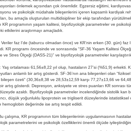
syonları önlemek açısından çok önemlidir. Egzersiz eğitimi, kardiyovask
syonu ve psikolojik müdahale bileşenlerini içeren kapsamlı kardiyak reh
arı, bu amaçla oluşturulan multidisipliner bir ekip tarafından yürütülme
 KR programının yaşam kalitesi, biyofizyolojik parametreler ve psikolojik
ki etkilerini araştırmayı amaçladık.
Veriler faz I’de (taburcu olmadan önce) ve KR’nin erken (30. gün) faz I
ldi. KR programı öncesinde ve sonrasında “SF-36 Yaşam Kalitesi Ölçeğ
e ve Stres Ölçeği (DASS-21)” ve biyofizyolojik parametreler karşılaştırıl
: Yaş ortalaması 61,56±8,22 yıl olup, hastaların 27’si (%51,9) erkekti.
yutları anlamlı bir artış gösterdi. SF-36’nın ana bileşenleri olan “fiziksel
l bileşen özeti” (30,36±8,38 ve 28,53±12,59 karşı 77,27±13,66 ve 64,4
bir artış gösterdi. Depresyon, anksiyete ve stres puanları KR sonrası t
düzeyde azaldı. Biyofizyolojik parametreler incelendiğinde sistolik kan ba
ncı, düşük yoğunluklu lipoprotein ve trigliserit düzeylerinde istatistiksel 
 hemoglobin değerinde ise artış tespit edildi.
u çalışma, KR programının tüm bileşenlerinin uygulanmasının hastaları
lojik parametrelerini ve psikolojik özelliklerini önemli ölçüde iyileştirdiğin