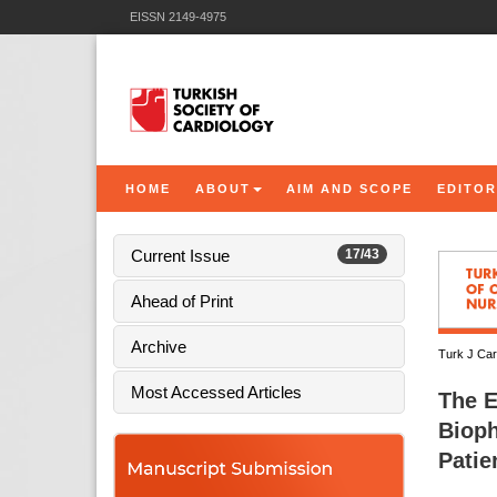
EISSN 2149-4975
HOME
ABOUT
AIM AND SCOPE
EDITOR
Current Issue
17/43
Ahead of Print
Archive
Turk J Car
Most Accessed Articles
The E
Bioph
Patie