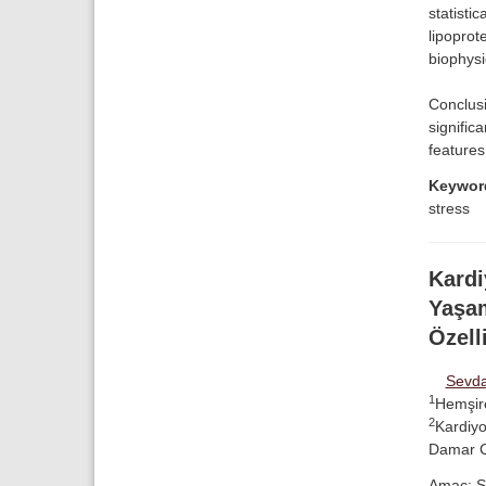
statisti
lipoprot
biophysi
Conclusi
signific
features
Keywor
stress
Kardi
Yaşam
Özell
Sevda
1
Hemşire
2
Kardiyo
Damar Ce
Amaç: Se