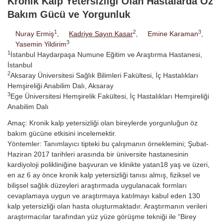
Kronik Kalp Yetersizliği Olan Hastalarda Öz
Bakım Gücü ve Yorgunluk
1
2
3
Nuray Ermiş
,
Kadriye Sayın Kasar
,
Emine Karaman
,
3
Yasemin Yildirim
1
İstanbul Haydarpaşa Numune Eğitim ve Araştırma Hastanesi,
İstanbul
2
Aksaray Üniversitesi Sağlık Bilimleri Fakültesi, İç Hastalıkları
Hemşireliği Anabilim Dalı, Aksaray
3
Ege Üniversitesi Hemşirelik Fakültesi, İç Hastalıkları Hemşireliği
Anabilim Dalı
Amaç: Kronik kalp yetersizliği olan bireylerde yorgunluğun öz
bakım gücüne etkisini incelemektir.
Yöntemler: Tanımlayıcı tipteki bu çalışmanın örneklemini; Şubat-
Haziran 2017 tarihleri arasında bir üniversite hastanesinin
kardiyoloji polikliniğine başvuran ve klinikte yatan18 yaş ve üzeri,
en az 6 ay önce kronik kalp yetersizliği tanısı almış, fiziksel ve
bilişsel sağlık düzeyleri araştırmada uygulanacak formları
cevaplamaya uygun ve araştırmaya katılmayı kabul eden 130
kalp yetersizliği olan hasta oluşturmaktadır. Araştırmanın verileri
araştırmacılar tarafından yüz yüze görüşme tekniği ile “Birey