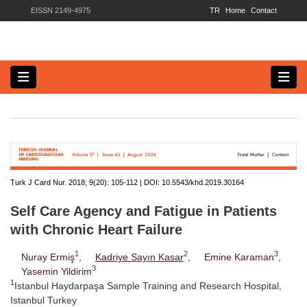
EISSN 2149-4975
TR
Home
Contact
Turk J Card Nur. 2018; 9(20):
105-112 | DOI:
10.5543/khd.2019.30164
Self Care Agency and Fatigue in Patients
with Chronic Heart Failure
1
2
3
Nuray Ermiş
,
Kadriye Sayın Kasar
,
Emine Karaman
,
3
Yasemin Yildirim
1
Istanbul Haydarpaşa Sample Training and Research Hospital,
Istanbul Turkey