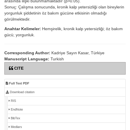
arasında ilişki bulunmamaktadır (p>0.05).
Sonuç: Çalışma sonucunda, kronik kalp yetersizliği olan bireylerin
yorgunluk şiddetinin öz bakım gücüne etkisinin olmadığı
görülmektedir.
Anahtar Kelimeler:
Hemşirelik, kronik kalp yetersizliği; öz bakım
gücü; yorgunluk.
Corresponding Author:
Kadriye Sayın Kasar, Türkiye
Manuscript Language:
Turkish
CITE
Full Text PDF
Download citation
RIS
EndNote
BibTex
Medlars