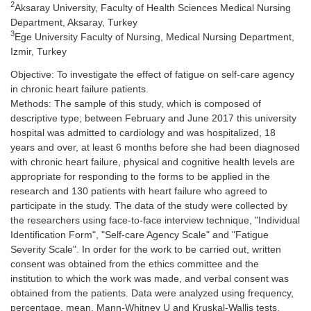
2
Aksaray University, Faculty of Health Sciences Medical Nursing
Department, Aksaray, Turkey
3
Ege University Faculty of Nursing, Medical Nursing Department,
Izmir, Turkey
Objective: To investigate the effect of fatigue on self-care agency
in chronic heart failure patients.
Methods: The sample of this study, which is composed of
descriptive type; between February and June 2017 this university
hospital was admitted to cardiology and was hospitalized, 18
years and over, at least 6 months before she had been diagnosed
with chronic heart failure, physical and cognitive health levels are
appropriate for responding to the forms to be applied in the
research and 130 patients with heart failure who agreed to
participate in the study. The data of the study were collected by
the researchers using face-to-face interview technique, "Individual
Identification Form", "Self-care Agency Scale" and "Fatigue
Severity Scale". In order for the work to be carried out, written
consent was obtained from the ethics committee and the
institution to which the work was made, and verbal consent was
obtained from the patients. Data were analyzed using frequency,
percentage, mean, Mann-Whitney U and Kruskal-Wallis tests.