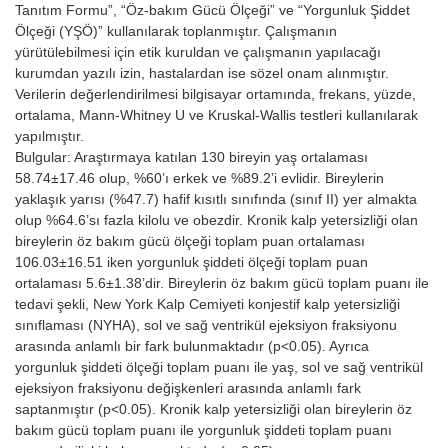
Tanıtım Formu”, “Öz-bakım Gücü Ölçeği” ve “Yorgunluk Şiddet
Ölçeği (YŞÖ)” kullanılarak toplanmıştır. Çalışmanın
yürütülebilmesi için etik kuruldan ve çalışmanın yapılacağı
kurumdan yazılı izin, hastalardan ise sözel onam alınmıştır.
Verilerin değerlendirilmesi bilgisayar ortamında, frekans, yüzde,
ortalama, Mann-Whitney U ve Kruskal-Wallis testleri kullanılarak
yapılmıştır.
Bulgular: Araştırmaya katılan 130 bireyin yaş ortalaması
58.74±17.46 olup, %60’ı erkek ve %89.2’i evlidir. Bireylerin
yaklaşık yarısı (%47.7) hafif kısıtlı sınıfında (sınıf II) yer almakta
olup %64.6’sı fazla kilolu ve obezdir. Kronik kalp yetersizliği olan
bireylerin öz bakım gücü ölçeği toplam puan ortalaması
106.03±16.51 iken yorgunluk şiddeti ölçeği toplam puan
ortalaması 5.6±1.38’dir. Bireylerin öz bakım gücü toplam puanı ile
tedavi şekli, New York Kalp Cemiyeti konjestif kalp yetersizliği
sınıflaması (NYHA), sol ve sağ ventrikül ejeksiyon fraksiyonu
arasında anlamlı bir fark bulunmaktadır (p<0.05). Ayrıca
yorgunluk şiddeti ölçeği toplam puanı ile yaş, sol ve sağ ventrikül
ejeksiyon fraksiyonu değişkenleri arasında anlamlı fark
saptanmıştır (p<0.05). Kronik kalp yetersizliği olan bireylerin öz
bakım gücü toplam puanı ile yorgunluk şiddeti toplam puanı