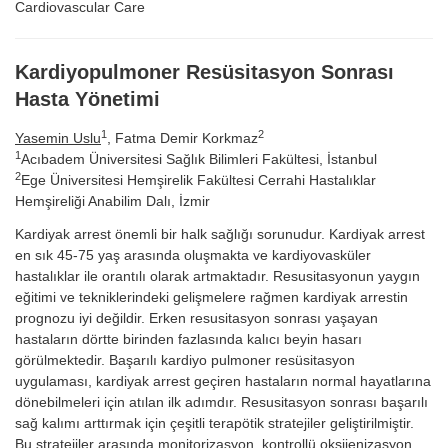
Cardiovascular Care
Kardiyopulmoner Resüsitasyon Sonrası
Hasta Yönetimi
1
2
Yasemin Uslu
, Fatma Demir Korkmaz
1
Acıbadem Üniversitesi Sağlık Bilimleri Fakültesi, İstanbul
2
Ege Üniversitesi Hemşirelik Fakültesi Cerrahi Hastalıklar
Hemşireliği Anabilim Dalı, İzmir
Kardiyak arrest önemli bir halk sağlığı sorunudur. Kardiyak arrest
en sık 45-75 yaş arasında oluşmakta ve kardiyovasküler
hastalıklar ile orantılı olarak artmaktadır. Resusitasyonun yaygın
eğitimi ve tekniklerindeki gelişmelere rağmen kardiyak arrestin
prognozu iyi değildir. Erken resusitasyon sonrası yaşayan
hastaların dörtte birinden fazlasında kalıcı beyin hasarı
görülmektedir. Başarılı kardiyo pulmoner resüsitasyon
uygulaması, kardiyak arrest geçiren hastaların normal hayatlarına
dönebilmeleri için atılan ilk adımdır. Resusitasyon sonrası başarılı
sağ kalımı arttırmak için çeşitli terapötik stratejiler geliştirilmiştir.
Bu stratejiler arasında monitorizasyon, kontrollü oksijenizasyon,