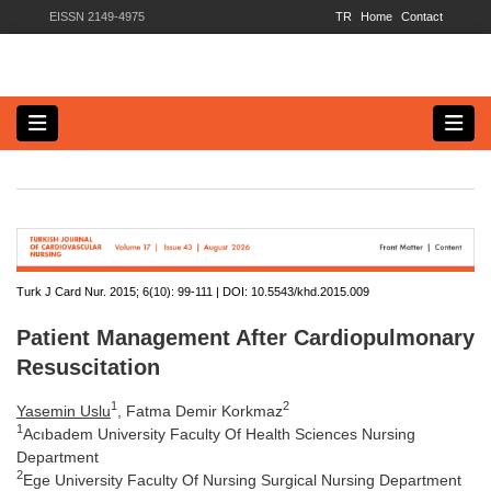
EISSN 2149-4975
TR
Home
Contact
Turk J Card Nur. 2015; 6(10):
99-111 | DOI:
10.5543/khd.2015.009
Patient Management After Cardiopulmonary
Resuscitation
1
2
Yasemin Uslu
, Fatma Demir Korkmaz
1
Acıbadem University Faculty Of Health Sciences Nursing
Department
2
Ege University Faculty Of Nursing Surgical Nursing Department