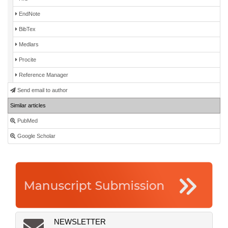
EndNote
BibTex
Medlars
Procite
Reference Manager
Send email to author
Similar articles
PubMed
Google Scholar
NEWSLETTER