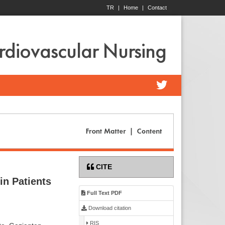
TR
|
Home
|
Contact
ardiovascular Nursing
CITE
in Patients
Full Text PDF
Download citation
RIS