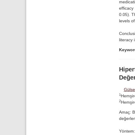
medicati
efficacy
0.05). T
levels o
Conclusi
literacy 
Keywor
Hiper
Değer
Gülse
1
Hemşire
2
Hemşire
Amaç: Bu
değerlen
Yöntem: 