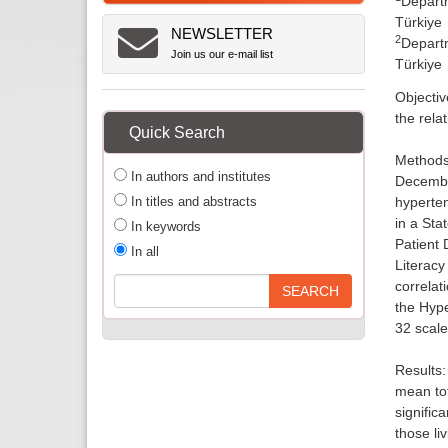
Departm
Türkiye
NEWSLETTER
2
Departm
Join us our e-mail list
Türkiye
Objectiv
the rela
Quick Search
Methods:
In authors and institutes
December
In titles and abstracts
hyperten
in a Sta
In keywords
Patient 
In all
Literacy
correlat
the Hype
32 scale
Results:
mean tot
signific
those li