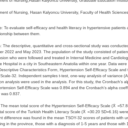
ent of Nursing,Hasan Kalyoncu University, Graduate Education Institu
ent of Nursing, Hasan Kalyoncu University, Faculty of Health Sciences
e: To evaluate self-efficacy and health literacy in hypertensive patients
tionship between them.
 The descriptive, quantitative and cross-sectional study was conduct
 2022 and May 2023. The population of the study consisted of patien
sion who were followed and treated in Internal Medicine and Cardiology
te Hospital in a city in Southeastern Anatolia within one year. Data were
Descriptive Characteristics Form, Hypertension Self-Efficacy Scale and 
 Scale-32. Independent samples t-test, one-way analysis of variance
ion analysis were used in the analysis. For this study, the Cronbach’s al
rtension Self-Efficacy Scale was 0.894 and the Cronbach’s alpha coeff
 was 0.837.
 The mean total score of the Hypertension Self-Efficacy Scale (X̄ =57
al score of the Turkish Health Literacy Scale (X̄ =30.20 SD=6.16) wer
ant difference was found in the mean TSOY-32 scores of patients with un
ving in the province, those with a diagnosis of 1-5 years and those with 1