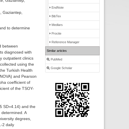
te, Gaziantep,
EndNote
, Gaziantep,
BibTex
Medlars
 and to determine
Procite
Reference Manager
ed between
Similar articles
ts diagnosed with
 outpatient clinics
PubMed
 collected using the
Google Scholar
the Turkish Health
 (ANOVA) and Pearson
pha coefficient of
icient of the TSOY-
.85 SD=4.14) and the
e determined. A
iversity degrees,
-2 daily