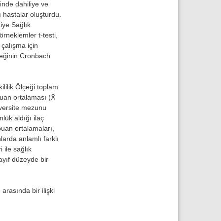
inde dahiliye ve
lı hastalar oluşturdu.
kiye Sağlık
rneklemler t-testi,
çalışma için
çeğinin Cronbach
lilik Ölçeği toplam
puan ortalaması (X̄
iversite mezunu
lük aldığı ilaç
 puan ortalamaları,
larda anlamlı farklı
 ile sağlık
zayıf düzeyde bir
arasında bir ilişki