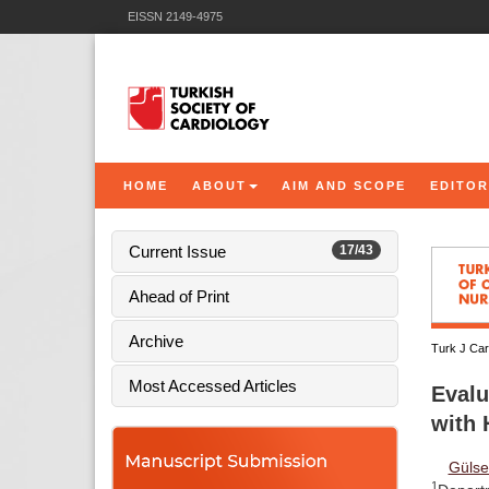
EISSN 2149-4975
HOME
ABOUT
AIM AND SCOPE
EDITOR
Current Issue
17/43
Ahead of Print
Archive
Turk J Car
Most Accessed Articles
Evalu
with 
Gülse
1