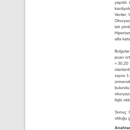
yapıldı.
kardiyolo
Veriler;
Okuryaza
tek yönl
Hipertan
alfa kat
Bulgular
puan ort
= 30,20 
olanlard
sayısı 1
üniversi
bulundu 
okuryaza
ilişki ol
Sonuç: Ç
olduğu g
Anahtar