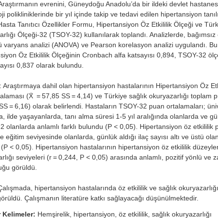
 Araştırmanın evrenini, Güneydoğu Anadolu’da bir ildeki devlet hastanes
ji polikliniklerinde bir yıl içinde takip ve tedavi edilen hipertansiyon tanı
 Hasta Tanıtıcı Özellikler Formu, Hipertansiyon Öz Etkililik Ölçeği ve Tür
rlığı Ölçeği-32 (TSOY-32) kullanılarak toplandı. Analizlerde, bağımsız ö
ü varyans analizi (ANOVA) ve Pearson korelasyon analizi uygulandı. Bu 
siyon Öz Etkililik Ölçeğinin Cronbach alfa katsayısı 0,894, TSOY-32 öl
sayısı 0,837 olarak bulundu.
: Araştırmaya dahil olan hipertansiyon hastalarının Hipertansiyon Öz Etki
alaması (X̄ = 57,85 SS = 4,14) ve Türkiye sağlık okuryazarlığı toplam 
SS = 6,16) olarak belirlendi. Hastaların TSOY-32 puan ortalamaları; ün
a, ilde yaşayanlarda, tanı alma süresi 1-5 yıl aralığında olanlarda ve gün
-2 olanlarda anlamlı farklı bulundu (P < 0,05). Hipertansiyon öz etkililik
te eğitim seviyesinde olanlarda, günlük aldığı ilaç sayısı altı ve üstü olan
(P < 0,05). Hipertansiyon hastalarının hipertansiyon öz etkililik düzeyleri
rlığı seviyeleri (r = 0,244, P < 0,05) arasında anlamlı, pozitif yönlü ve 
duğu görüldü.
alışmada, hipertansiyon hastalarında öz etkililik ve sağlık okuryazarlığı 
örüldü. Çalışmanın literatüre katkı sağlayacağı düşünülmektedir.
 Kelimeler:
Hemşirelik, hipertansiyon, öz etkililik, sağlık okuryazarlığı