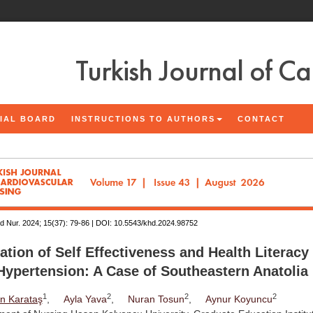
Turkish Journal of C
IAL BOARD
INSTRUCTIONS TO AUTHORS
CONTACT
d Nur. 2024; 15(37):
79-86 | DOI:
10.5543/khd.2024.98752
ation of Self Effectiveness and Health Literacy 
Hypertension: A Case of Southeastern Anatolia
1
2
2
2
n Karataş
,
Ayla Yava
,
Nuran Tosun
,
Aynur Koyuncu