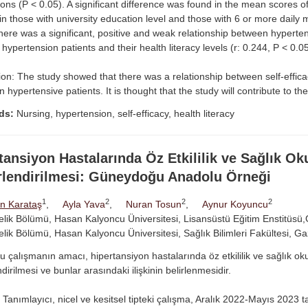
ons (P < 0.05). A significant difference was found in the mean scores o
 in those with university education level and those with 6 or more daily 
here was a significant, positive and weak relationship between hypertens
f hypertension patients and their health literacy levels (r: 0.244, P < 0.05
on: The study showed that there was a relationship between self-effica
in hypertensive patients. It is thought that the study will contribute to the
ds:
Nursing, hypertension, self-efficacy, health literacy
tansiyon Hastalarında Öz Etkililik ve Sağlık Ok
lendirilmesi: Güneydoğu Anadolu Örneği
1
2
2
2
n Karataş
,
Ayla Yava
,
Nuran Tosun
,
Aynur Koyuncu
lik Bölümü, Hasan Kalyoncu Üniversitesi, Lisansüstü Eğitim Enstitüsü,
lik Bölümü, Hasan Kalyoncu Üniversitesi, Sağlık Bilimleri Fakültesi, Ga
 çalışmanın amacı, hipertansiyon hastalarında öz etkililik ve sağlık ok
dirilmesi ve bunlar arasındaki ilişkinin belirlenmesidir.
Tanımlayıcı, nicel ve kesitsel tipteki çalışma, Aralık 2022-Mayıs 2023 ta