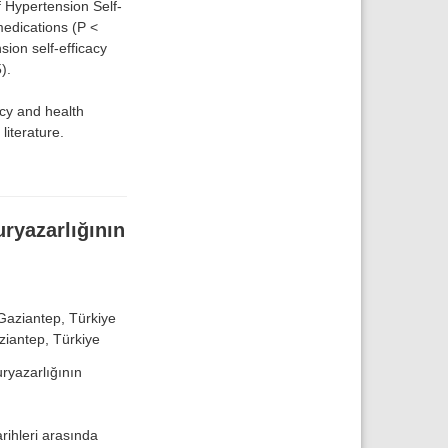
f Hypertension Self-
medications (P <
ion self-efficacy
).
cy and health
 literature.
uryazarlığının
Gaziantep, Türkiye
ziantep, Türkiye
uryazarlığının
rihleri arasında