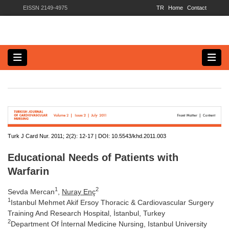
EISSN 2149-4975
TR
Home
Contact
Turk J Card Nur. 2011; 2(2):
12-17 | DOI:
10.5543/khd.2011.003
Educational Needs of Patients with
Warfarin
1
2
Sevda Mercan
,
Nuray Enç
1
Istanbul Mehmet Akif Ersoy Thoracic & Cardiovascular Surgery
Training And Research Hospital, İstanbul, Turkey
2
Department Of İnternal Medicine Nursing, Istanbul University