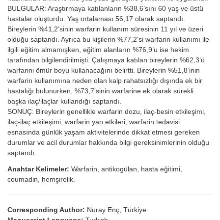
BULGULAR: Araştırmaya katılanların %38,6’sını 60 yaş ve üstü
hastalar oluşturdu. Yaş ortalaması 56,17 olarak saptandı.
Bireylerin %41,2’sinin warfarin kullanım süresinin 11 yıl ve üzeri
olduğu saptandı. Ayrıca bu kişilerin %77,2’si warfarin kullanımı ile
ilgili eğitim almamışken, eğitim alanların %76,9’u ise hekim
tarafından bilgilendirilmişti. Çalışmaya katılan bireylerin %62,3’ü
warfarini ömür boyu kullanacağını belirtti. Bireylerin %51,8’inin
warfarin kullanımına neden olan kalp rahatsızlığı dışında ek bir
hastalığı bulunurken, %73,7’sinin warfarine ek olarak sürekli
başka ilaç/ilaçlar kullandığı saptandı.
SONUÇ: Bireylerin genellikle warfarin dozu, ilaç-besin etkileşimi,
ilaç-ilaç etkileşimi, warfarin yan etkileri, warfarin tedavisi
esnasında günlük yaşam aktivitelerinde dikkat etmesi gereken
durumlar ve acil durumlar hakkında bilgi gereksinimlerinin olduğu
saptandı.
Anahtar Kelimeler:
Warfarin, antikogülan, hasta eğitimi,
coumadin, hemşirelik.
Corresponding Author:
Nuray Enç, Türkiye