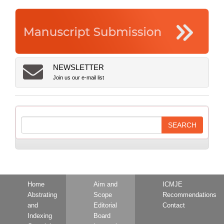
NEWSLETTER
Join us our e-mail list
Home
Aim and
ICMJE
Abstrating
Scope
Recommendations
and
Editorial
Contact
Indexing
Board