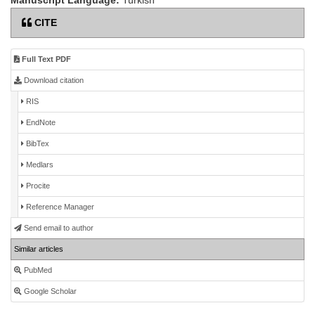
Manuscript Language:
Turkish
CITE
Full Text PDF
Download citation
RIS
EndNote
BibTex
Medlars
Procite
Reference Manager
Send email to author
Similar articles
PubMed
Google Scholar