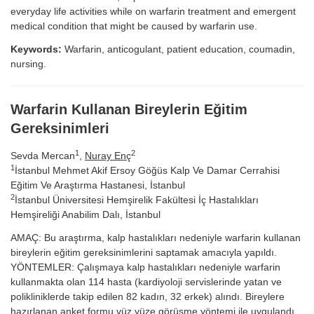
everyday life activities while on warfarin treatment and emergent
medical condition that might be caused by warfarin use.
Keywords:
Warfarin, anticogulant, patient education, coumadin,
nursing.
Warfarin Kullanan Bireylerin Eğitim
Gereksinimleri
1
2
Sevda Mercan
,
Nuray Enç
1
İstanbul Mehmet Akif Ersoy Göğüs Kalp Ve Damar Cerrahisi
Eğitim Ve Araştırma Hastanesi, İstanbul
2
İstanbul Üniversitesi Hemşirelik Fakültesi İç Hastalıkları
Hemşireliği Anabilim Dalı, İstanbul
AMAÇ: Bu araştırma, kalp hastalıkları nedeniyle warfarin kullanan
bireylerin eğitim gereksinimlerini saptamak amacıyla yapıldı.
YÖNTEMLER: Çalışmaya kalp hastalıkları nedeniyle warfarin
kullanmakta olan 114 hasta (kardiyoloji servislerinde yatan ve
polikliniklerde takip edilen 82 kadın, 32 erkek) alındı. Bireylere
hazırlanan anket formu yüz yüze görüşme yöntemi ile uygulandı.