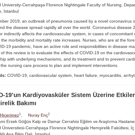
l University-Cerrahpaşa Florence Nightingale Faculty of Nursing, Depar
, İstanbul
mber 2019, an outbreak of pneumonia caused by a novel coronavirus 
nd the disease spread rapidly all over the world. Coronavirus disease
 or indirectly affects the cardiovascular system; in cases of concomitant
 the morbidity and mortality rate increases. Nurses, who are at the forefr
D-19 pandemic, have an active role and responsibilities in disease 
of this review is to evaluate the effects of COVID-19 on the cardiovascu
ship with underlying mechanisms, and its treatment and to prevent cardi
h the nursing care process to plan and implement interventions.
ds:
COVID-19, cardiovascular system, heart failure, myocarditis, arrhy
-19’un Kardiyovasküler Sistem Üzerine Etkiler
relik Bakımı
1
2
 Hiçerimez
,
Nuray Enç
ami Ersek Göğüs Kalp ve Damar Cerrahisi Eğitim ve Araştırma Hastanes
l Üniversitesi-Cerrahpaşa Florence Nightingale Hemşirelik Fakültesi, İç 
iği Ana Bilim Dalı, İstanbul