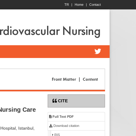
TR
|
Home
|
Contact
ardiovascular Nursing
CITE
Nursing Care
Full Text PDF
Download citation
ospital, Istanbul,
RIS