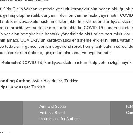
019’da Çin’in Wuhan kentinde yeni bir koronovirüsün neden olduğu bir 
gelmiş olup hastalık dünyanın dört bir yanına hızla yayılmıştır. COV
olarak kardiyovasküler sistemi etkilemektedir, eşlik eden kardiyovasküler
da morbidite ve mortalite oranı artmaktadır. COVID-19 pandemisinde
da yer alan hemşirelerin hastalık yönetiminde aktif rol ve sorumlulukları 
in amacı, COVID-19’un kardiyovasküler sisteme etkilerini, altta yatan 
ni ve tedavisini, güncel verileri değerlendirerek hemşirelik bakım süreci 
asküler riskleri önleme, girişimleri planlama ve uygulamadır.
 Kelimeler:
COVID-19, kardiyovasküler sistem, kalp yetersizliği, miyokar
ponding Author:
Ayfer Hiçerimez, Türkiye
ript Language:
Turkish
Aim and Scope
ICM
Editorial Board
Con
Instructions for Authors