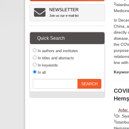
2
İstanbu
NEWSLETTER
Medicine
Join us our e-mail list
In Dece
China, a
directly
Quick Search
disease,
the COVI
purpose 
In authors and institutes
relation
In titles and abstracts
line wit
In keywords
Keywor
In all
COVID
Hemşi
Ayfer
1
Dr. Siy
2
İstanbu
Hemşirel