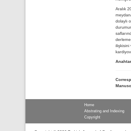
Aralık 2
meydana 
dolaylı 
durumun
safların
derlemen
ilişkisi
kardiyov
Anahtar
Corres
Manusc
Home
Abstrating and Indexing
Copyright