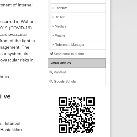
tment of Internal
EndNote
BibTex
occurred in Wuhan,
Medlars
 2019 (COVID-19)
 cardiovascular
Procite
ont of the fight in
Reference Manager
management. The
lar system, its
Send email to author
ovascular risks in
Similar articles
PubMed
thmia
Google Scholar
i ve
i, İstanbul
Hastalıkları