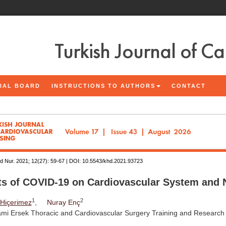
Turkish Journal of C
IAL BOARD
INSTRUCTIONS TO AUTHORS
CONTACT
d Nur. 2021; 12(27):
59-67 | DOI:
10.5543/khd.2021.93723
ts of COVID-19 on Cardiovascular System and 
1
2
 Hiçerimez
,
Nuray Enç
ami Ersek Thoracic and Cardiovascular Surgery Training and Research H