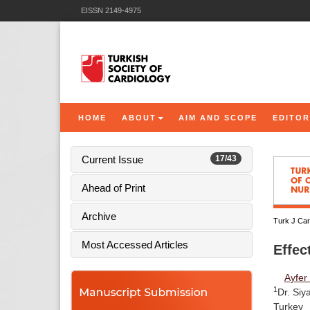
EISSN 2149-4975
HOME
ABOUT
AIM AND SCOPE
EDITOR
Current Issue
17/43
Ahead of Print
Archive
Turk J Car
Most Accessed Articles
Effec
Ayfer
1
Dr. Siy
Turkey