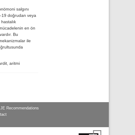
pnömoni salgını
ID-19 doğrudan veya
 hastalık
 mücadelenin en ön
vardır. Bu
mekanizmalar ile
doğrultusunda
dit, aritmi
JE Recommendations
tact