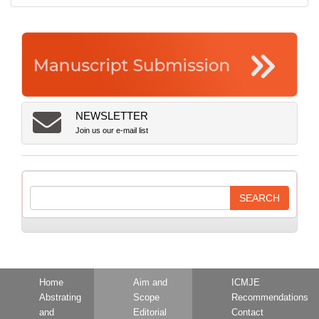
NEWSLETTER
Join us our e-mail list
Home
Aim and
ICMJE
Abstrating
Scope
Recommendations
and
Editorial
Contact