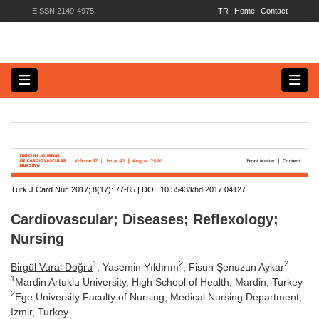
EISSN 2149-4975
TR
Home
Contact
Turk J Card Nur. 2017; 8(17):
77-85 | DOI:
10.5543/khd.2017.04127
Cardiovascular; Diseases; Reflexology;
Nursing
1
2
2
Birgül Vural Doğru
, Yasemin Yıldırım
, Fisun Şenuzun Aykar
1
Mardin Artuklu University, High School of Health, Mardin, Turkey
2
Ege University Faculty of Nursing, Medical Nursing Department,
Izmir, Turkey