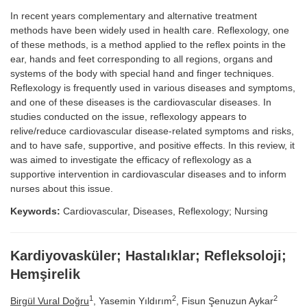
In recent years complementary and alternative treatment
methods have been widely used in health care. Reflexology, one
of these methods, is a method applied to the reflex points in the
ear, hands and feet corresponding to all regions, organs and
systems of the body with special hand and finger techniques.
Reflexology is frequently used in various diseases and symptoms,
and one of these diseases is the cardiovascular diseases. In
studies conducted on the issue, reflexology appears to
relive/reduce cardiovascular disease-related symptoms and risks,
and to have safe, supportive, and positive effects. In this review, it
was aimed to investigate the efficacy of reflexology as a
supportive intervention in cardiovascular diseases and to inform
nurses about this issue.
Keywords:
Cardiovascular, Diseases, Reflexology; Nursing
Kardiyovasküler; Hastalıklar; Refleksoloji;
Hemşirelik
1
2
2
Birgül Vural Doğru
, Yasemin Yıldırım
, Fisun Şenuzun Aykar