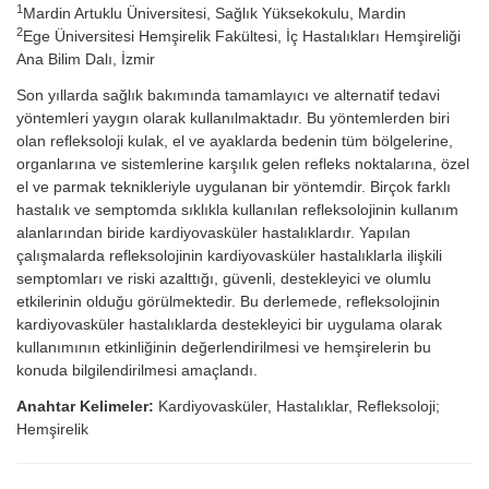
1
Mardin Artuklu Üniversitesi, Sağlık Yüksekokulu, Mardin
2
Ege Üniversitesi Hemşirelik Fakültesi, İç Hastalıkları Hemşireliği
Ana Bilim Dalı, İzmir
Son yıllarda sağlık bakımında tamamlayıcı ve alternatif tedavi
yöntemleri yaygın olarak kullanılmaktadır. Bu yöntemlerden biri
olan refleksoloji kulak, el ve ayaklarda bedenin tüm bölgelerine,
organlarına ve sistemlerine karşılık gelen refleks noktalarına, özel
el ve parmak teknikleriyle uygulanan bir yöntemdir. Birçok farklı
hastalık ve semptomda sıklıkla kullanılan refleksolojinin kullanım
alanlarından biride kardiyovasküler hastalıklardır. Yapılan
çalışmalarda refleksolojinin kardiyovasküler hastalıklarla ilişkili
semptomları ve riski azalttığı, güvenli, destekleyici ve olumlu
etkilerinin olduğu görülmektedir. Bu derlemede, refleksolojinin
kardiyovasküler hastalıklarda destekleyici bir uygulama olarak
kullanımının etkinliğinin değerlendirilmesi ve hemşirelerin bu
konuda bilgilendirilmesi amaçlandı.
Anahtar Kelimeler:
Kardiyovasküler, Hastalıklar, Refleksoloji;
Hemşirelik