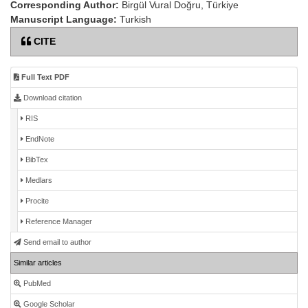
Corresponding Author:
Birgül Vural Doğru, Türkiye
Manuscript Language:
Turkish
CITE
Full Text PDF
Download citation
RIS
EndNote
BibTex
Medlars
Procite
Reference Manager
Send email to author
Similar articles
PubMed
Google Scholar