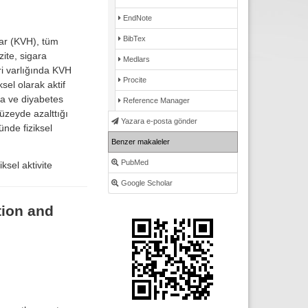
EndNote
BibTex
lar (KVH), tüm
ite, sigara
Medlars
eri varlığında KVH
Procite
ksel olarak aktif
ma ve diyabetes
Reference Manager
düzeyde azalttığı
Yazara e-posta gönder
nde fiziksel
Benzer makaleler
PubMed
ksel aktivite
Google Scholar
tion and