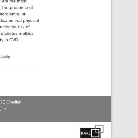
 are the most
. The presence of
terolemia, or
icates that physical
uces the risk of
diabetes mellitus
ity in CVD
tivity
JE Önerileri
işim