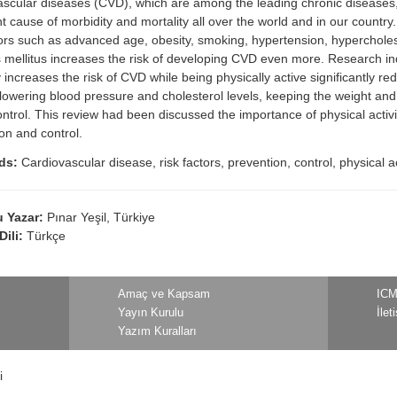
scular diseases (CVD), which are among the leading chronic diseases,
t cause of morbidity and mortality all over the world and in our country
tors such as advanced age, obesity, smoking, hypertension, hypercholes
 mellitus increases the risk of developing CVD even more. Research ind
ty increases the risk of CVD while being physically active significantly red
owering blood pressure and cholesterol levels, keeping the weight and 
ntrol. This review had been discussed the importance of physical activ
on and control.
ds:
Cardiovascular disease, risk factors, prevention, control, physical ac
 Yazar:
Pınar Yeşil, Türkiye
Dili:
Türkçe
Amaç ve Kapsam
ICM
Yayın Kurulu
İlet
Yazım Kuralları
i