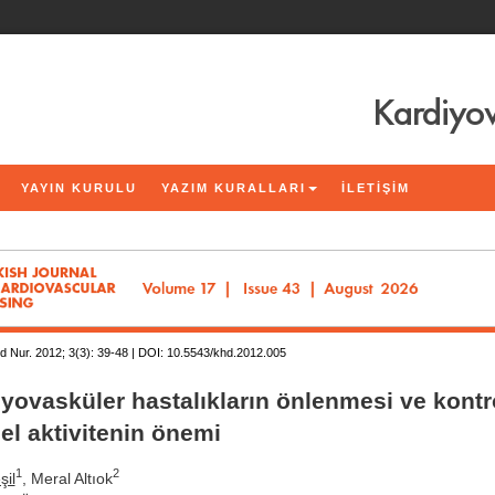
Kardiyov
YAYIN KURULU
YAZIM KURALLARI
İLETİŞİM
d Nur. 2012; 3(3):
39-48 | DOI:
10.5543/khd.2012.005
yovasküler hastalıkların önlenmesi ve kont
sel aktivitenin önemi
1
2
şil
, Meral Altıok