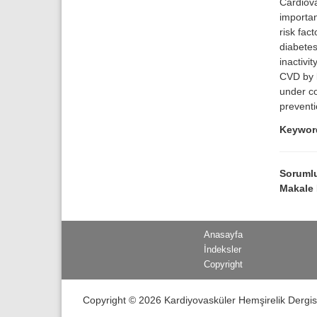
Cardiova
importan
risk fac
diabetes
inactivi
CVD by l
under co
preventi
Keywor
Sorumlu
Makale 
Anasayfa
İndeksler
Copyright
Copyright © 2026 Kardiyovasküler Hemşirelik Dergis