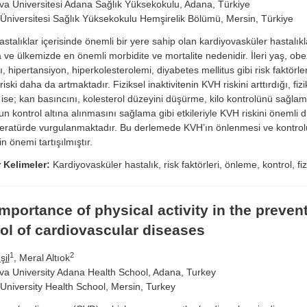
a Üniversitesi Adana Sağlık Yüksekokulu, Adana, Türkiye
Üniversitesi Sağlık Yüksekokulu Hemşirelik Bölümü, Mersin, Türkiye
astalıklar içerisinde önemli bir yere sahip olan kardiyovasküler hastalık
ve ülkemizde en önemli morbidite ve mortalite nedenidir. İleri yaş, obez
ı, hipertansiyon, hiperkolesterolemi, diyabetes mellitus gibi risk faktörl
iski daha da artmaktadır. Fiziksel inaktivitenin KVH riskini arttırdığı, fizi
ise; kan basıncını, kolesterol düzeyini düşürme, kilo kontrolünü sağla
’un kontrol altına alınmasını sağlama gibi etkileriyle KVH riskini önemli 
iteratürde vurgulanmaktadır. Bu derlemede KVH’ın önlenmesi ve kontrolü
in önemi tartışılmıştır.
 Kelimeler:
Kardiyovasküler hastalık, risk faktörleri, önleme, kontrol, fizi
mportance of physical activity in the preven
ol of cardiovascular diseases
1
2
şil
, Meral Altıok
a University Adana Health School, Adana, Turkey
University Health School, Mersin, Turkey