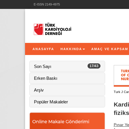
E-ISSN 2149-4975
ANASAYFA
HAKKINDA
AMAÇ VE KAPSAM
Son Sayı
17/43
Erken Baskı
Arşiv
Turk J Car
Popüler Makaleler
Kardi
fizik
Pınar Ye