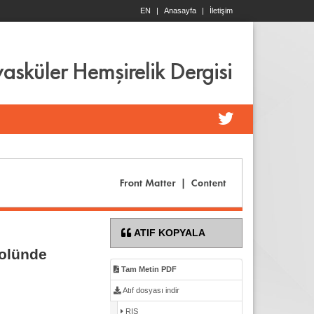
EN
|
Anasayfa
|
İletişim
asküler Hemşirelik Dergisi
ATIF KOPYALA
rolünde
Tam Metin PDF
Atıf dosyası indir
RIS