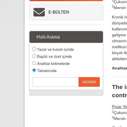
1
Çukurov
2
Mersin 
E-BÜLTEN
Kronik h
dünyada 
kullanım
gelişme r
Hızlı Arama
olmanın 
mellitus
Yazar ve kurum içinde
birçok l
Başlık ve özet içinde
aktiviten
Anahtar kelimelerde
Anahtar
Tamamında
The i
contr
Pınar Ye
1
Çukurov
2
Mersin 