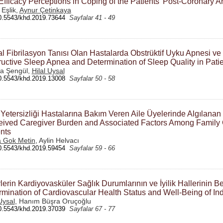
Efficacy Perceptions in Coping of the Patients’ Post-Coronary A
 Eşlik,
Aynur Çetinkaya
0.5543/khd.2019.73644
Sayfalar 41 - 49
al Fibrilasyon Tanısı Olan Hastalarda Obstrüktif Uyku Apnesi ve
uctive Sleep Apnea and Determination of Sleep Quality in Patient
a Şengül,
Hilal Uysal
0.5543/khd.2019.13008
Sayfalar 50 - 58
Yetersizliği Hastalarına Bakım Veren Aile Üyelerinde Algılanan
eived Caregiver Burden and Associated Factors Among Family Ca
nts
 Gok Metin
, Aylin Helvacı
0.5543/khd.2019.59454
Sayfalar 59 - 66
lerin Kardiyovasküler Sağlık Durumlarının ve İyilik Hallerinin B
mination of Cardiovascular Health Status and Well-Being of Ind
Uysal
, Hanım Büşra Oruçoğlu
0.5543/khd.2019.37039
Sayfalar 67 - 77