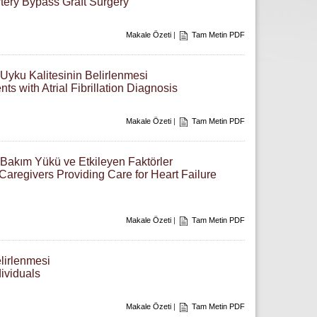
rtery Bypass Graft Surgery
Makale Özeti
|
Tam Metin PDF
 Uyku Kalitesinin Belirlenmesi
s with Atrial Fibrillation Diagnosis
Makale Özeti
|
Tam Metin PDF
 Bakım Yükü ve Etkileyen Faktörler
regivers Providing Care for Heart Failure
Makale Özeti
|
Tam Metin PDF
elirlenmesi
ividuals
Makale Özeti
|
Tam Metin PDF