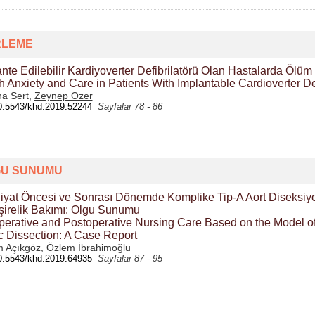
RLEME
nte Edilebilir Kardiyoverter Defibrilatörü Olan Hastalarda Ölü
 Anxiety and Care in Patients With Implantable Cardioverter Def
a Sert,
Zeynep Ozer
0.5543/khd.2019.52244
Sayfalar 78 - 86
U SUNUMU
iyat Öncesi ve Sonrası Dönemde Komplike Tip-A Aort Diseksiyo
irelik Bakımı: Olgu Sunumu
erative and Postoperative Nursing Care Based on the Model of D
c Dissection: A Case Report
 Açıkgöz
, Özlem İbrahimoğlu
0.5543/khd.2019.64935
Sayfalar 87 - 95