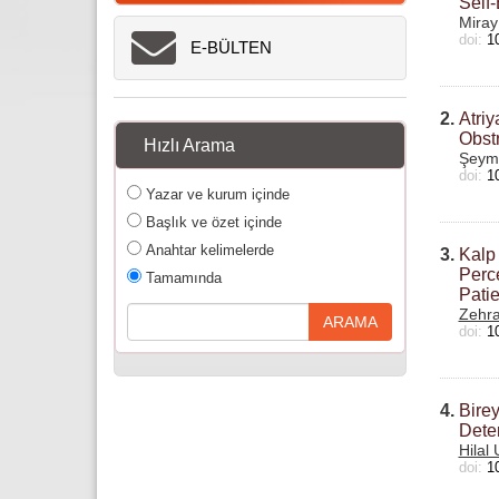
Self-
Miray
doi:
1
E-BÜLTEN
2.
Atriy
Obstr
Hızlı Arama
Şeym
doi:
1
Yazar ve kurum içinde
Başlık ve özet içinde
Anahtar kelimelerde
3.
Kalp 
Perc
Tamamında
Patie
Zehra
doi:
1
4.
Birey
Deter
Hilal 
doi:
1