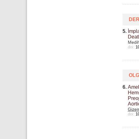
DE
5.
İmpla
Death
Medih
doi:
1
OLG
6.
Amel
Hemş
Preop
Aorti
Gizem
doi:
1