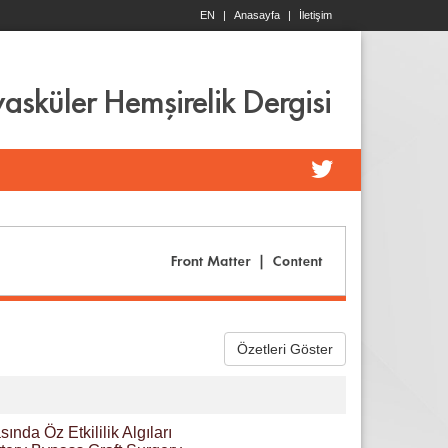
EN
|
Anasayfa
|
İletişim
asküler Hemşirelik Dergisi
Özetleri Göster
nda Öz Etkililik Algıları