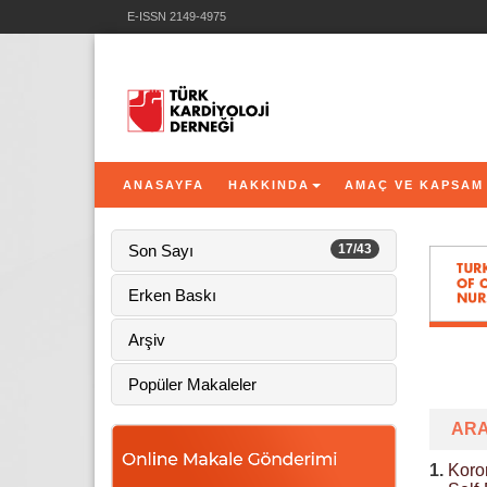
E-ISSN 2149-4975
ANASAYFA
HAKKINDA
AMAÇ VE KAPSAM
Son Sayı
17/43
Erken Baskı
Arşiv
Popüler Makaleler
ARA
1.
Koron