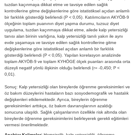
tuzdan kaçınmaya dikkat etme ve tavsiye edilen sağlık
kontrollerine gitme değişkenlerine göre istatistiksel açıdan anlamlı
bir farklılık gösterdiği belirlendi (P < 0,05). Katılımcıların AKYÖB-9
ölçeğinin toplam puanının diyet yapma durumu, tuzsuz diyet
uygulama, tuzdan kaçınmaya dikkat etme, ailede kalp yetersizliği
tanısı alan birinin varlığına, kalp yetersizliği tanılı yakın ile aynı
evde yaşamaya ve tavsiye edilen sağlık kontrollerine gitme
değişkenlerine göre istatistiksel açıdan anlamlı bir farklılık
gösterdiği belirlendi (P < 0,05). Yapılan korelasyon analizinde
toplam AKYÖB-9 ve toplam KYHÖGE ölçek puanları arasında orta
düzeyli negatif yönlü ilişkinin olduğu belirlendi (r= -0,450; P <
0,01).
Sonuç: Kalp yetersizliği olan bireylerde öğrenme gereksinimleri ve
öz bakım düzeylerini hastaların bazı sosyodemografik ve hastalık
değişkenleri etkilemektedir. Ayrıca, bireylerin öğrenme
gereksinimleri arttıkça, öz bakım davranışlarının azaldığı
sonucuna ulaşıldı. Sağlık çalışanlarının özellikle risk altında olan
bireylerde öğrenme gereksinimlerini belirleyerek gerekli eğitimleri
vermesi önerilmektedir.
Anahtar Kelimeler:
Hemşirelik, kalp yetersizliği, öğrenme