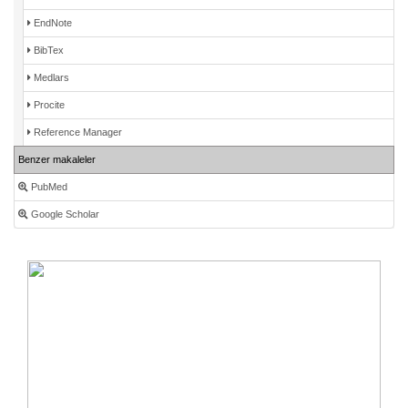
EndNote
BibTex
Medlars
Procite
Reference Manager
Benzer makaleler
PubMed
Google Scholar