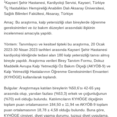
1
Kayseri Şehir Hastanesi, Kardiyoloji Servisi, Kayseri, Türkiye
2
İç Hastalıkları Hemşireliği Anabilim Dalı Aksaray Üniversitesi,
Sağlık Bilimleri Fakültesi, Aksaray, Türkiye
Amaç: Bu araştırma, kalp yetersizliği olan bireylerde öğrenme
gereksinimleri ve öz bakım düzeyleri arasındaki ilişkinin
incelenmesi amacıyla yapıldı.
Yöntem: Tanımlayıcı ve kesitsel tipteki bu araştırma, 20 Ocak
2023-30 Nisan 2023 tarihleri arasında Kayseri Şehir Hastanesi
kardiyoloji kliniğinde tedavi alan 180 kalp yetersizliği tanısı almış
bireyle yapıldı. Araştırma verileri Birey Tanıtım Formu, Dokuz
Maddelik Avrupa Kalp Yetmezliği Öz Bakım Ölçeği (AKYÖB-9) ve
Kalp Yetmezliği Hastalarının Öğrenme Gereksinimleri Envanteri
(KYHÖGE) kullanılarak toplandı.
Bulgular: Araştırmaya katılan bireylerin %50,6’sı 42-65 yaş
arasında olup, yarıdan fazlası (%53,3) erkek ve çoğunluğunun
(%70) evli olduğu bulundu. Katılımcıların KYHÖGE ölçeğinin
toplam puan ortalamasının 184,50 ± 11,94 ve AKYÖB-9 toplam
puan ortalamasının 18,78 ± 4,58 olduğu bulundu. Buna göre,
KYHÖGE cinsiyet, diyet yapma durumu, tuzsuz diyet uygulama,