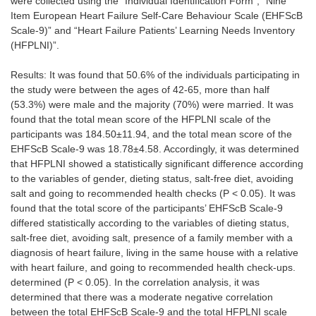
were collected using the “Individual Identification Form”, “Nine
Item European Heart Failure Self-Care Behaviour Scale (EHFScB
Scale-9)” and “Heart Failure Patients’ Learning Needs Inventory
(HFPLNI)”.
Results: It was found that 50.6% of the individuals participating in
the study were between the ages of 42-65, more than half
(53.3%) were male and the majority (70%) were married. It was
found that the total mean score of the HFPLNI scale of the
participants was 184.50±11.94, and the total mean score of the
EHFScB Scale-9 was 18.78±4.58. Accordingly, it was determined
that HFPLNI showed a statistically significant difference according
to the variables of gender, dieting status, salt-free diet, avoiding
salt and going to recommended health checks (P < 0.05). It was
found that the total score of the participants’ EHFScB Scale-9
differed statistically according to the variables of dieting status,
salt-free diet, avoiding salt, presence of a family member with a
diagnosis of heart failure, living in the same house with a relative
with heart failure, and going to recommended health check-ups.
determined (P < 0.05). In the correlation analysis, it was
determined that there was a moderate negative correlation
between the total EHFScB Scale-9 and the total HFPLNI scale