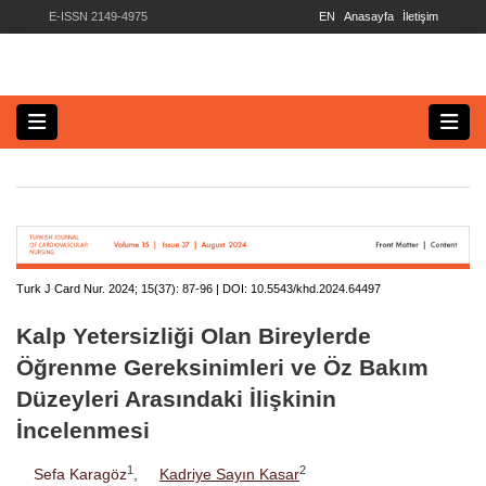
E-ISSN 2149-4975
EN
Anasayfa
İletişim
Turk J Card Nur. 2024; 15(37):
87-96 | DOI:
10.5543/khd.2024.64497
Kalp Yetersizliği Olan Bireylerde
Öğrenme Gereksinimleri ve Öz Bakım
Düzeyleri Arasındaki İlişkinin
İncelenmesi
1
2
Sefa Karagöz
,
Kadriye Sayın Kasar