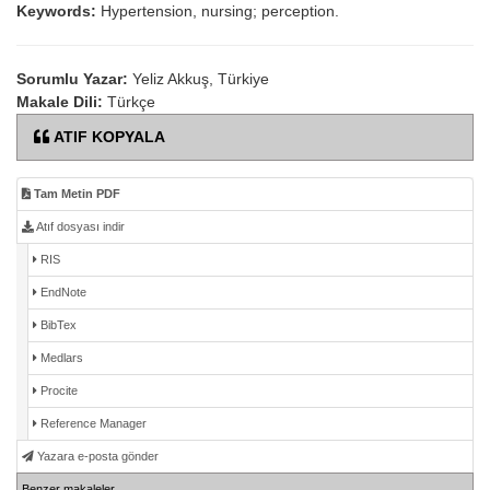
Keywords:
Hypertension, nursing; perception.
Sorumlu Yazar:
Yeliz Akkuş, Türkiye
Makale Dili:
Türkçe
ATIF KOPYALA
Tam Metin PDF
Atıf dosyası indir
RIS
EndNote
BibTex
Medlars
Procite
Reference Manager
Yazara e-posta gönder
Benzer makaleler