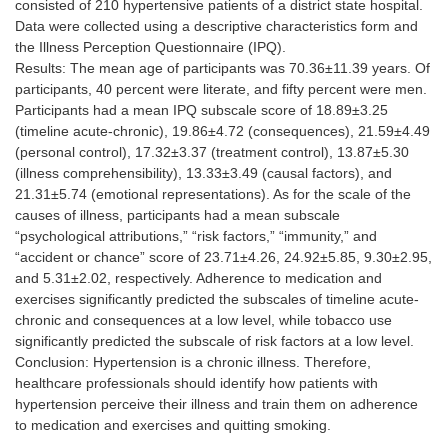
consisted of 210 hypertensive patients of a district state hospital.
Data were collected using a descriptive characteristics form and
the Illness Perception Questionnaire (IPQ).
Results: The mean age of participants was 70.36±11.39 years. Of
participants, 40 percent were literate, and fifty percent were men.
Participants had a mean IPQ subscale score of 18.89±3.25
(timeline acute-chronic), 19.86±4.72 (consequences), 21.59±4.49
(personal control), 17.32±3.37 (treatment control), 13.87±5.30
(illness comprehensibility), 13.33±3.49 (causal factors), and
21.31±5.74 (emotional representations). As for the scale of the
causes of illness, participants had a mean subscale
“psychological attributions,” “risk factors,” “immunity,” and
“accident or chance” score of 23.71±4.26, 24.92±5.85, 9.30±2.95,
and 5.31±2.02, respectively. Adherence to medication and
exercises significantly predicted the subscales of timeline acute-
chronic and consequences at a low level, while tobacco use
significantly predicted the subscale of risk factors at a low level.
Conclusion: Hypertension is a chronic illness. Therefore,
healthcare professionals should identify how patients with
hypertension perceive their illness and train them on adherence
to medication and exercises and quitting smoking.