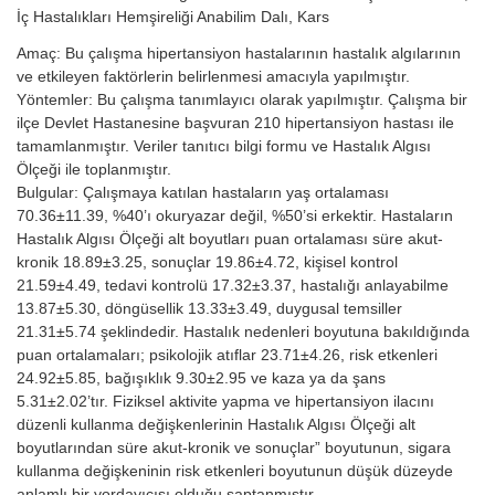
İç Hastalıkları Hemşireliği Anabilim Dalı, Kars
Amaç: Bu çalışma hipertansiyon hastalarının hastalık algılarının
ve etkileyen faktörlerin belirlenmesi amacıyla yapılmıştır.
Yöntemler: Bu çalışma tanımlayıcı olarak yapılmıştır. Çalışma bir
ilçe Devlet Hastanesine başvuran 210 hipertansiyon hastası ile
tamamlanmıştır. Veriler tanıtıcı bilgi formu ve Hastalık Algısı
Ölçeği ile toplanmıştır.
Bulgular: Çalışmaya katılan hastaların yaş ortalaması
70.36±11.39, %40’ı okuryazar değil, %50’si erkektir. Hastaların
Hastalık Algısı Ölçeği alt boyutları puan ortalaması süre akut-
kronik 18.89±3.25, sonuçlar 19.86±4.72, kişisel kontrol
21.59±4.49, tedavi kontrolü 17.32±3.37, hastalığı anlayabilme
13.87±5.30, döngüsellik 13.33±3.49, duygusal temsiller
21.31±5.74 şeklindedir. Hastalık nedenleri boyutuna bakıldığında
puan ortalamaları; psikolojik atıflar 23.71±4.26, risk etkenleri
24.92±5.85, bağışıklık 9.30±2.95 ve kaza ya da şans
5.31±2.02’tır. Fiziksel aktivite yapma ve hipertansiyon ilacını
düzenli kullanma değişkenlerinin Hastalık Algısı Ölçeği alt
boyutlarından süre akut-kronik ve sonuçlar” boyutunun, sigara
kullanma değişkeninin risk etkenleri boyutunun düşük düzeyde
anlamlı bir yordayıcısı olduğu saptanmıştır.