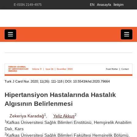
E-ISSN 2149-4975
EN
Anasayfa
İletişim
Turk J Card Nur. 2020; 11(26):
111-118 | DOI:
10.5543/khd.2020.79664
Hipertansiyon Hastalarında Hastalık
Algısının Belirlenmesi
1
2
Zekeriya Karadağ
,
Yeliz Akkuş
1
Kafkas Üniversitesi Sağlık Bilimleri Enstitüsü, Hemşirelik Anabilim
Dalı, Kars
2
Kafkas Üniversitesi Sağlık Bilimleri Fakültesi Hemşirelik Bölümü,