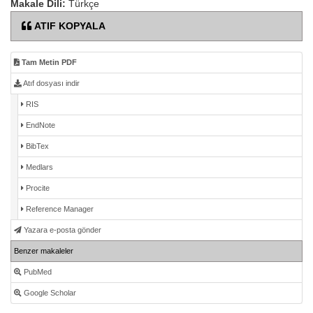
Makale Dili:
Türkçe
ATIF KOPYALA
Tam Metin PDF
Atıf dosyası indir
RIS
EndNote
BibTex
Medlars
Procite
Reference Manager
Yazara e-posta gönder
Benzer makaleler
PubMed
Google Scholar