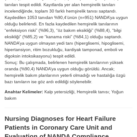
tanıları tespit edildi. Kayıtlarda yer alan hemşirelik tanıları
incelendiğinde, toplam 30 farklı hemşirelik tanısı saptandı.
Kaydedilen 1053 tanıdan %90,4’ünün (n=951) NANDA’ya uygun
olduğu belirlendi. En fazla kaydedilen hemşirelik tanılarının
“enfeksiyon riski” (%96,3), “öz bakım eksikliği” (%88,4), “bilgi
eksikliği” (%85,2) ve “kanama riski” (%84,1) olduğu saptandı.
NANDA’ya uygun olmayan yedi tanı (hiperglisemi, hipoglisemi,
hipertansiyon, ritim bozukluğu, kardiyak tamponad, emboli ve
digoksin intoksikasyonu) tespit edildi.
Sonuç: Bu çalışmada, belirlenen hemşirelik tanılarının yüksek
oranda (%90,4) NANDA’ya uygun olduğu görüldü. Ancak;
hemşirelik bakım planlarının yeterli olmadığı ve hastalığa özgü
bazı tanıların ise göz ardı edildiği söylenebilir.
Anahtar Kelimeler:
Kalp yetersizliği, Hemşirelik tanısı; Yoğun
bakım
Nursing Diagnoses for Heart Failure
Patients in Coronary Care Unit and
Evaluation of NANDA Compliance