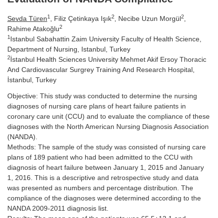
1
2
2
Sevda Türen
, Filiz Çetinkaya Işık
, Necibe Uzun Morgül
,
2
Rahime Atakoğlu
1
Istanbul Sabahattin Zaim University Faculty of Health Science,
Department of Nursing, Istanbul, Turkey
2
İstanbul Health Sciences University Mehmet Akif Ersoy Thoracic
And Cardiovascular Surgrey Training And Research Hospital,
İstanbul, Turkey
Objective: This study was conducted to determine the nursing
diagnoses of nursing care plans of heart failure patients in
coronary care unit (CCU) and to evaluate the compliance of these
diagnoses with the North American Nursing Diagnosis Association
(NANDA).
Methods: The sample of the study was consisted of nursing care
plans of 189 patient who had been admitted to the CCU with
diagnosis of heart failure between January 1, 2015 and January
1, 2016. This is a descriptive and retrospective study and data
was presented as numbers and percentage distribution. The
compliance of the diagnoses were determined according to the
NANDA 2009-2011 diagnosis list.