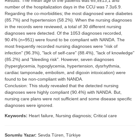
Results: The mean age of the patients was 65,5±13,1 and
number of the hospitalization days in the CCU was 7.3±6.9.
Regarding the co-morbidities; the most diagnosed were diabetes
(85.7%) and hypertension (58.2%). When the nursing diagnoses
in the records were reviewed, a total of 30 different nursing
diagnoses were detected. Of the 1053 diagnoses recorded,
90.4% (n=951) were found to be compliant with NANDA. The
most frequently recorded nursing diagnoses were "risk of
infection" (96.3%), "lack of self-care" (88.4%), "lack of knowledge"
(85.2%) and "bleeding risk". However, seven diagnoses
(hyperglycemia, hypoglycemia, hypertension, dysrhythmia,
cardiac tamponade, embolism, and digoxin intoxication) were
found to be non-compliant with NANDA.
Conclusion: This study revealed that the detected nursing
diagnoses were highly compliant (90.4%) with NANDA. But,
nursing care plans were not sufficient and some disease specific
diagnoses were ignored.
Keywords:
Heart failure, Nursing diagnosis; Critical care
Sorumlu Yazar:
Sevda Türen, Türkiye