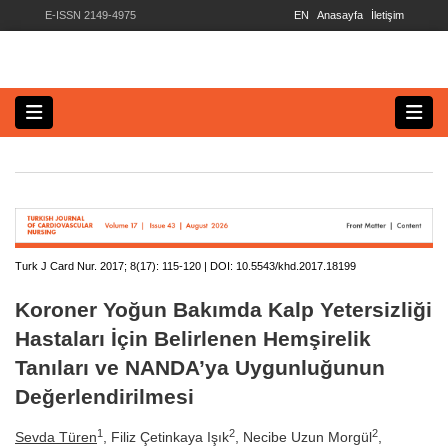
E-ISSN 2149-4975
EN
Anasayfa
İletişim
Turk J Card Nur. 2017; 8(17):
115-120 | DOI:
10.5543/khd.2017.18199
Koroner Yoğun Bakımda Kalp Yetersizliği
Hastaları İçin Belirlenen Hemşirelik
Tanıları ve NANDA’ya Uygunluğunun
Değerlendirilmesi
1
2
2
Sevda Türen
, Filiz Çetinkaya Işık
, Necibe Uzun Morgül
,