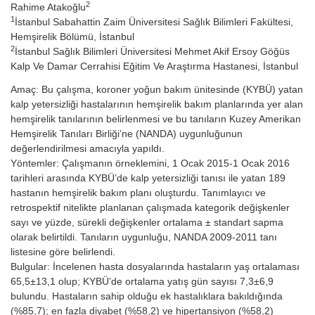
2
Rahime Atakoğlu
1
İstanbul Sabahattin Zaim Üniversitesi Sağlık Bilimleri Fakültesi,
Hemşirelik Bölümü, İstanbul
2
İstanbul Sağlık Bilimleri Üniversitesi Mehmet Akif Ersoy Göğüs
Kalp Ve Damar Cerrahisi Eğitim Ve Araştırma Hastanesi, İstanbul
Amaç: Bu çalışma, koroner yoğun bakım ünitesinde (KYBÜ) yatan
kalp yetersizliği hastalarının hemşirelik bakım planlarında yer alan
hemşirelik tanılarının belirlenmesi ve bu tanıların Kuzey Amerikan
Hemşirelik Tanıları Birliği’ne (NANDA) uygunluğunun
değerlendirilmesi amacıyla yapıldı.
Yöntemler: Çalışmanın örneklemini, 1 Ocak 2015-1 Ocak 2016
tarihleri arasında KYBÜ’de kalp yetersizliği tanısı ile yatan 189
hastanın hemşirelik bakım planı oluşturdu. Tanımlayıcı ve
retrospektif nitelikte planlanan çalışmada kategorik değişkenler
sayı ve yüzde, sürekli değişkenler ortalama ± standart sapma
olarak belirtildi. Tanıların uygunluğu, NANDA 2009-2011 tanı
listesine göre belirlendi.
Bulgular: İncelenen hasta dosyalarında hastaların yaş ortalaması
65,5±13,1 olup; KYBÜ’de ortalama yatış gün sayısı 7,3±6,9
bulundu. Hastaların sahip olduğu ek hastalıklara bakıldığında
(%85,7); en fazla diyabet (%58,2) ve hipertansiyon (%58,2)